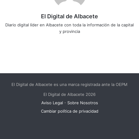
El Digital de Albacete
Diario digital líder en Albacete con toda la información de la capital
y provincia
Sitio
Facebook
X
LinkedIn
YouTube
Instagram
web
El Digital de Albacete es una marca registrada ante la OEPM
El Digital de Albacete 2026
Aviso Legal
-
Sobre Nosotros
Cambiar política de privacidad
Facebook
X
LinkedIn
YouTube
Instagram
Telegram
WhatsApp
RSS