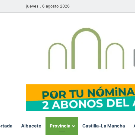
jueves , 6 agosto 2026
rtada
Albacete
Provincia
Castilla-La Mancha