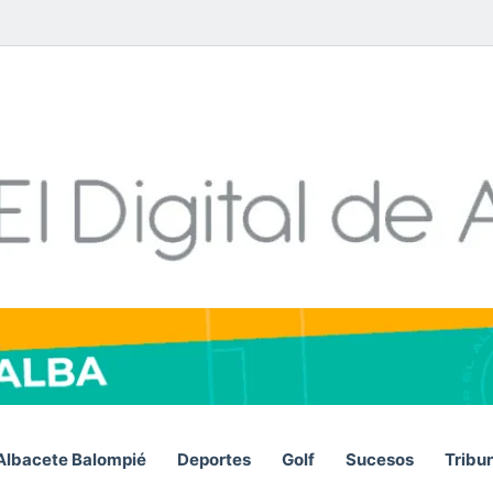
Facebook
X
LinkedIn
YouTube
Instagram
Telegram
WhatsA
RSS
Albacete Balompié
Deportes
Golf
Sucesos
Tribu