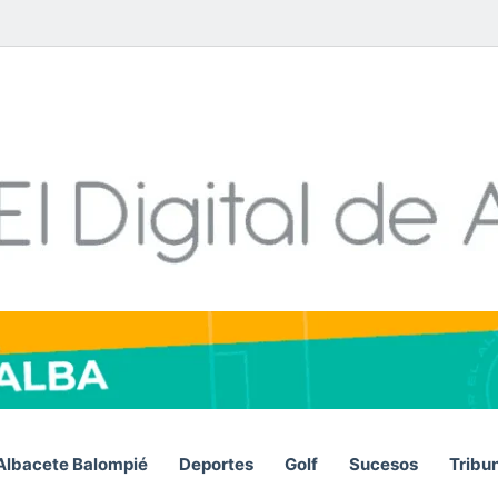
Facebook
X
LinkedIn
YouTube
Instagram
Telegram
WhatsA
RSS
Albacete Balompié
Deportes
Golf
Sucesos
Tribu