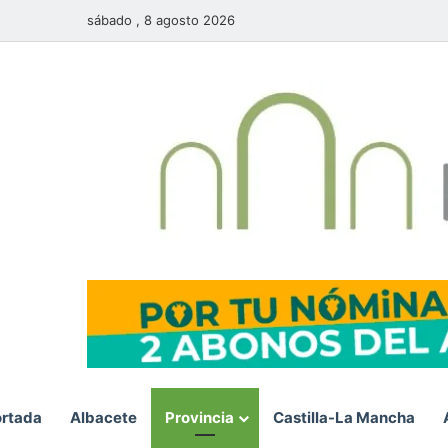
sábado , 8 agosto 2026
rtada
Albacete
Provincia
Castilla-La Mancha