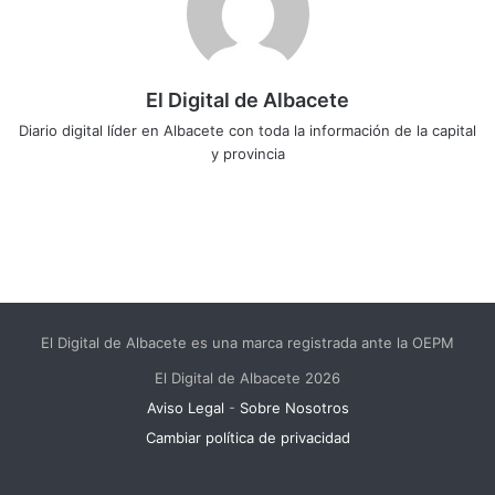
El Digital de Albacete
Diario digital líder en Albacete con toda la información de la capital
y provincia
Sitio
Facebook
X
LinkedIn
YouTube
Instagram
web
El Digital de Albacete es una marca registrada ante la OEPM
El Digital de Albacete 2026
Aviso Legal
-
Sobre Nosotros
Cambiar política de privacidad
Facebook
X
LinkedIn
YouTube
Instagram
Telegram
WhatsApp
RSS