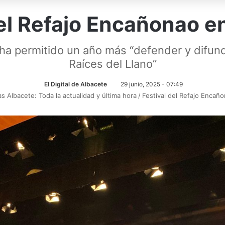
del Refajo Encañonao e
 ha permitido un año más “defender y difundi
Raíces del Llano”
El Digital de Albacete
29 junio, 2025 - 07:49
as Albacete: Toda la actualidad y última hora
/
Festival del Refajo Encañ