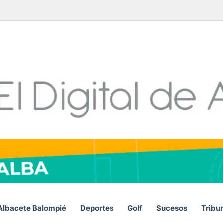
Facebook
X
LinkedIn
YouTube
Instagram
Telegram
WhatsA
RSS
Albacete Balompié
Deportes
Golf
Sucesos
Tribu