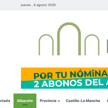
jueves , 6 agosto 2026
rtada
Albacete
Provincia
Castilla-La Mancha