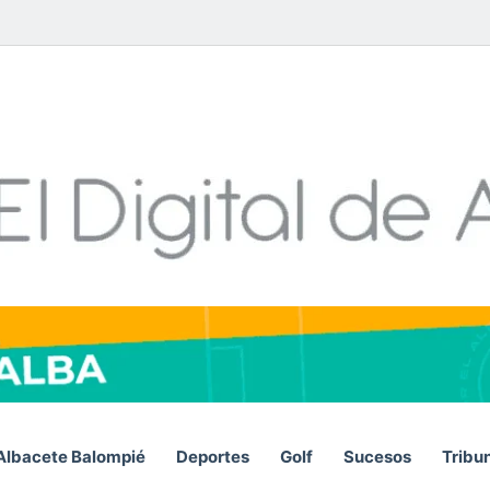
Facebook
X
LinkedIn
YouTube
Instagram
Telegram
WhatsA
RSS
Albacete Balompié
Deportes
Golf
Sucesos
Tribu