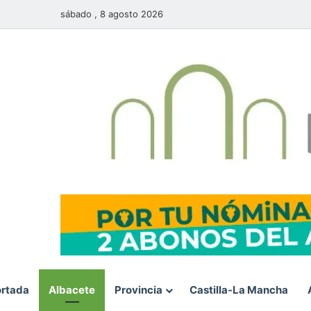
sábado , 8 agosto 2026
rtada
Albacete
Provincia
Castilla-La Mancha