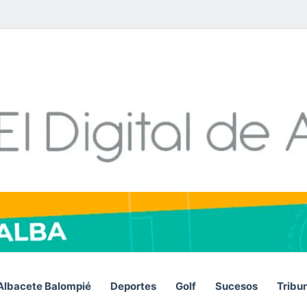
Facebook
X
LinkedIn
YouTube
Instagram
Telegram
WhatsA
RSS
Albacete Balompié
Deportes
Golf
Sucesos
Tribu