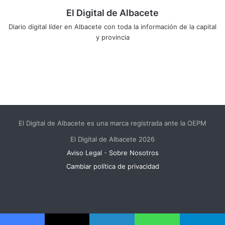
El Digital de Albacete
Diario digital líder en Albacete con toda la información de la capital
y provincia
Sitio
Facebook
X
LinkedIn
YouTube
Instagram
web
El Digital de Albacete es una marca registrada ante la OEPM
El Digital de Albacete 2026
Aviso Legal
-
Sobre Nosotros
Cambiar política de privacidad
Facebook
X
LinkedIn
YouTube
Instagram
Telegram
WhatsApp
RSS