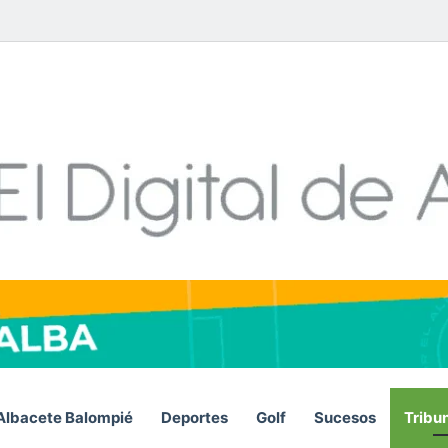
Facebook
X
LinkedIn
YouTube
Instagram
Telegram
Whats
RS
Albacete Balompié
Deportes
Golf
Sucesos
Tribu