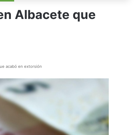
 en Albacete que
 que acabó en extorsión