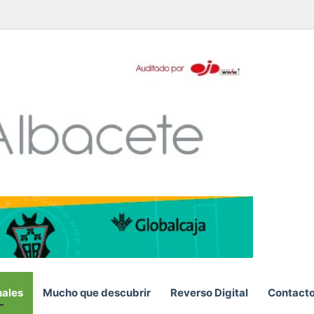
App
S
nales
Mucho que descubrir
Reverso Digital
Contact