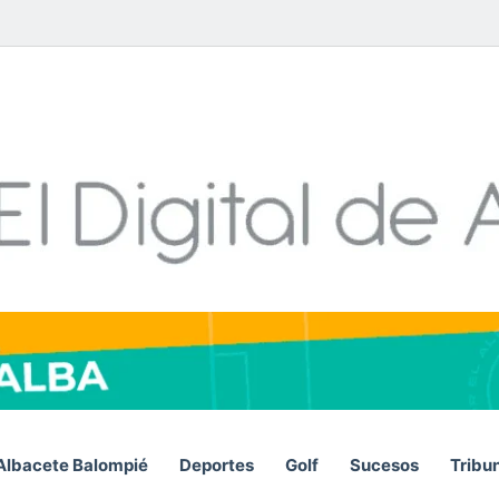
Facebook
X
LinkedIn
YouTube
Instagram
Telegram
WhatsA
RSS
Albacete Balompié
Deportes
Golf
Sucesos
Tribu