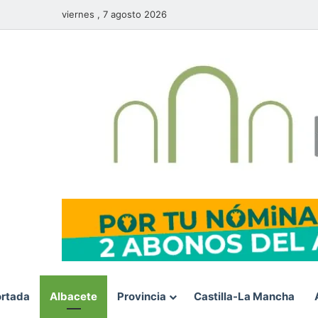
viernes , 7 agosto 2026
rtada
Albacete
Provincia
Castilla-La Mancha