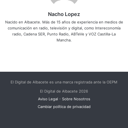
Nacho Lopez
Nacido en Albacete. Más de 15 años de experiencia en medios de
comunicación en radio, televisión y digital, como Intereconomía
radio, Cadena SER, Punto Radio, ABTeVe y VOZ Castilla-La
Mancha.
El Digital de Albacete es una marca registrada ante la OEPM
El Digital de Albacete 2026
Aviso Legal
-
Sobre Nosotros
Cambiar política de privacidad
Facebook
X
LinkedIn
YouTube
Instagram
Telegram
WhatsApp
RSS