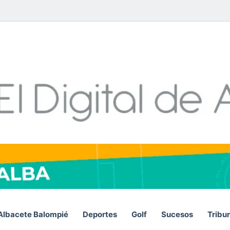
Facebook
X
LinkedIn
YouTube
Instagram
Telegram
WhatsA
RSS
Albacete Balompié
Deportes
Golf
Sucesos
Tribu