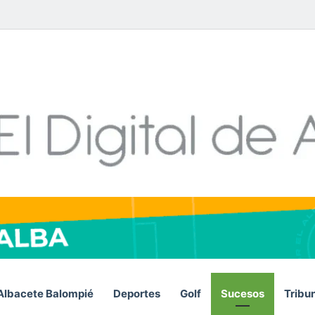
Facebook
X
LinkedIn
YouTube
Instagram
Telegram
Whats
RS
Albacete Balompié
Deportes
Golf
Sucesos
Tribu