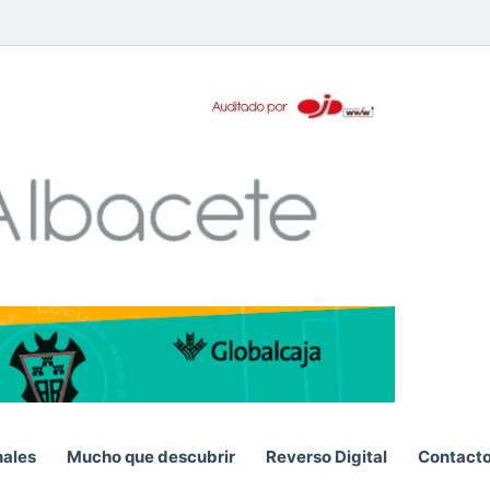
App
S
nales
Mucho que descubrir
Reverso Digital
Contact