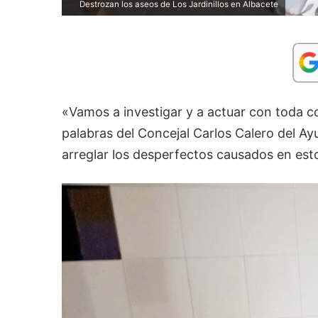
Destrozan los aseos de Los Jardinillos en Albacete
«Vamos a investigar y a actuar con toda c
palabras del Concejal Carlos Calero del A
arreglar los desperfectos causados en est