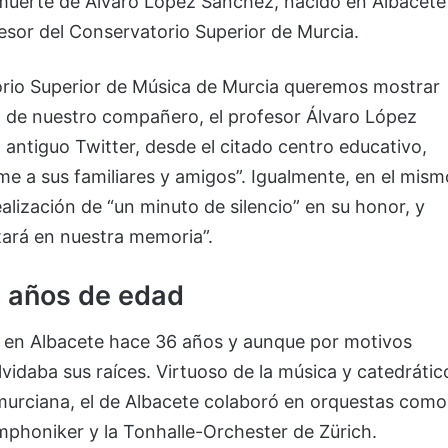
a muerte de Álvaro López Sánchez, nacido en Albacete
esor del Conservatorio Superior de Murcia.
orio Superior de Música de Murcia queremos mostrar
da de nuestro compañero, el profesor Álvaro López
, antiguo Twitter, desde el citado centro educativo,
 a sus familiares y amigos”. Igualmente, en el mism
lización de “un minuto de silencio” en su honor, y
tará en nuestra memoria”.
6 años de edad
ió en Albacete hace 36 años y aunque por motivos
lvidaba sus raíces. Virtuoso de la música y catedrátic
l murciana, el de Albacete colaboró en orquestas como
ymphoniker y la Tonhalle-Orchester de Zürich.