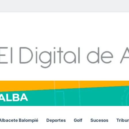
Facebook
X
LinkedIn
YouTube
Instagram
Telegram
WhatsA
RSS
Albacete Balompié
Deportes
Golf
Sucesos
Tribu