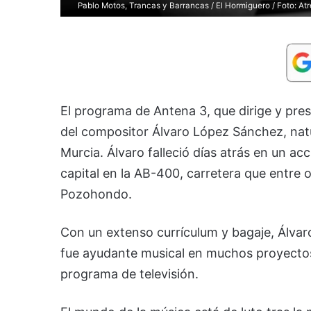
Pablo Motos, Trancas y Barrancas / El Hormiguero / Foto: At
El programa de Antena 3, que dirige y pres
del compositor Álvaro López Sánchez, natu
Murcia. Álvaro falleció días atrás en un a
capital en la AB-400, carretera que entre
Pozohondo.
Con un extenso currículum y bagaje, Álva
fue ayudante musical en muchos proyectos
programa de televisión.