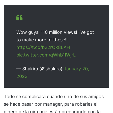
Wow guys! 110 million views! I’ve got
to make more of these!!
https://t.co/b22rQk8LAH
pic.twitter.com/qWhb1IWjrL
— Shakira (@shakira)
January 20,
2023
Todo se complicará cuando uno de sus amigos
se hace pasar por manager, para robarles el
dinero de la gira que están preparando con la