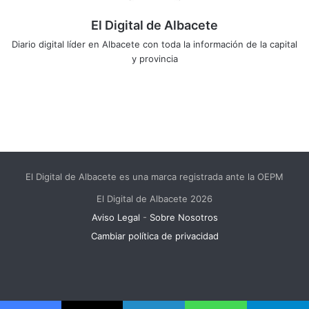
El Digital de Albacete
Diario digital líder en Albacete con toda la información de la capital
y provincia
Sitio
Facebook
X
LinkedIn
YouTube
Instagram
web
El Digital de Albacete es una marca registrada ante la OEPM
El Digital de Albacete 2026
Aviso Legal
-
Sobre Nosotros
Cambiar política de privacidad
Facebook
X
LinkedIn
YouTube
Instagram
Telegram
WhatsApp
RSS