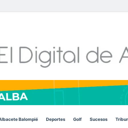
Facebook
X
LinkedIn
YouTube
Instagram
Telegram
WhatsA
RSS
Albacete Balompié
Deportes
Golf
Sucesos
Tribu