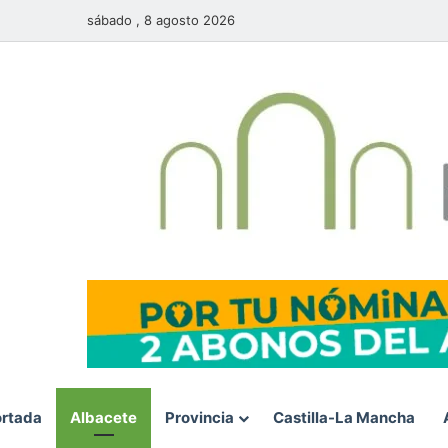
sábado , 8 agosto 2026
rtada
Albacete
Provincia
Castilla-La Mancha