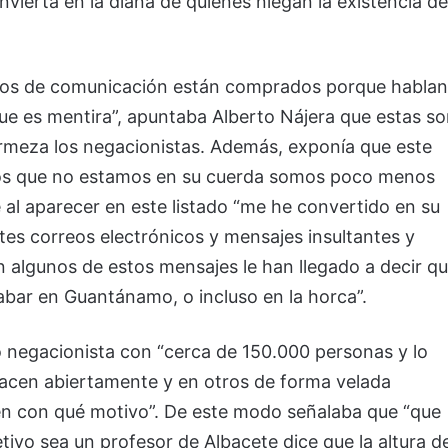
vierta en la diana de quienes niegan la existencia de
dios de comunicación están comprados porque hablan
que es mentira”, apuntaba Alberto Nájera que estas s
irmeza los negacionistas. Además, exponía que este
los que no estamos en su cuerda somos poco menos
 al aparecer en este listado “me he convertido en su
es correos electrónicos y mensajes insultantes y
 algunos de estos mensajes le han llegado a decir q
cabar en Guantánamo, o incluso en la horca”.
o negacionista con “cerca de 150.000 personas y lo
hacen abiertamente y en otros de forma velada
en con qué motivo”. De este modo señalaba que “que
tivo sea un profesor de Albacete dice que la altura d