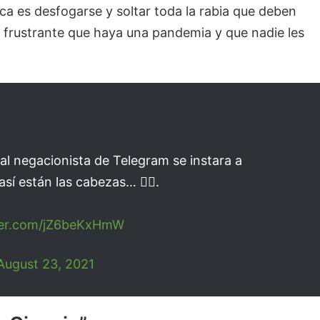
ca es desfogarse y soltar toda la rabia que deben
 y frustrante que haya una pandemia y que nadie les
l negacionista de Telegram se instara a
í están las cabezas… 🤷‍♂️.
tter.com/jZ6beKxHmW
August 23, 2021