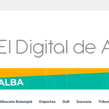
Facebook
X
LinkedIn
YouTube
Instagram
Telegram
WhatsA
RSS
Albacete Balompié
Deportes
Golf
Sucesos
Tribu