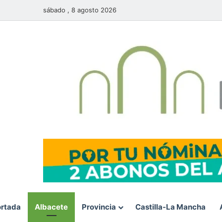
sábado , 8 agosto 2026
rtada
Albacete
Provincia
Castilla-La Mancha