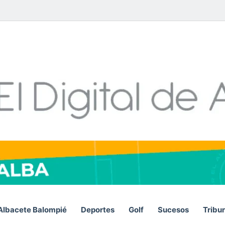
Facebook
X
LinkedIn
YouTube
Instagram
Telegram
WhatsA
RSS
Albacete Balompié
Deportes
Golf
Sucesos
Tribu