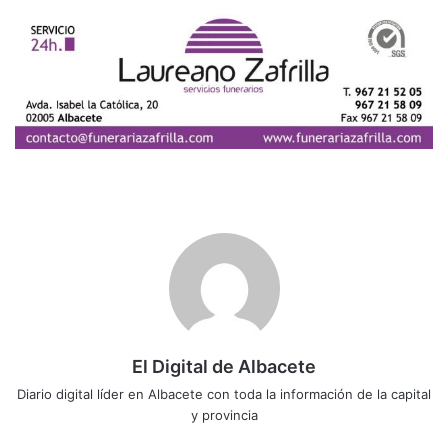
El Digital de Albacete
Diario digital líder en Albacete con toda la información de la capital
y provincia
Siti
Fa
X
Lin
Yo
Ins