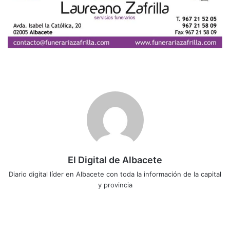
El Digital de Albacete
Diario digital líder en Albacete con toda la información de la capital
y provincia
Siti
Fa
X
Lin
Yo
Ins
o
ce
ke
uT
tag
we
bo
dIn
ub
ra