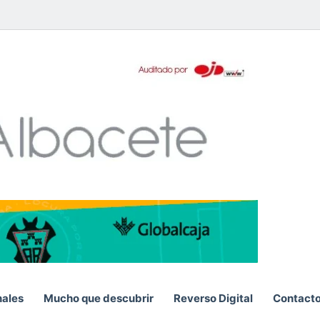
pp
S
nales
Mucho que descubrir
Reverso Digital
Contact