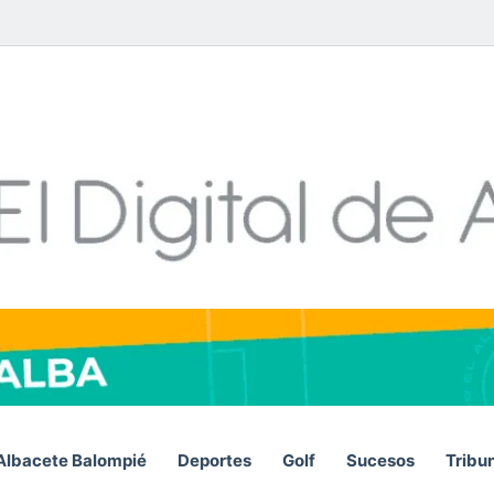
Facebook
X
LinkedIn
YouTube
Instagram
Telegram
WhatsA
RS
Albacete Balompié
Deportes
Golf
Sucesos
Tribu