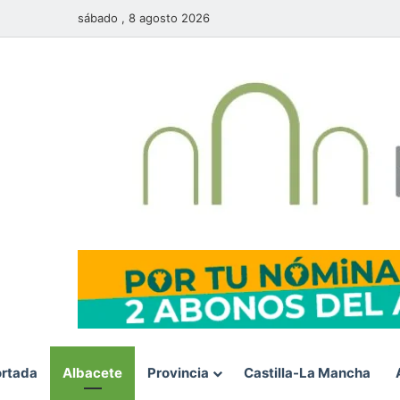
sábado , 8 agosto 2026
rtada
Albacete
Provincia
Castilla-La Mancha