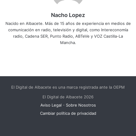
Nacho Lopez
Nacido en Albacete. Más de 15 años de experiencia en medios de
comunicación en radio, televisión y digital, como Intereconomía
radio, Cadena SER, Punto Radio, ABTeVe y VOZ Castilla-La
Mancha.
El Digital de Albacete es una marca registrada ante la OEPM
El Digital de Albacete 2026
Aviso Legal
-
Sobre Nosotros
Cambiar política de privacidad
Facebook
X
LinkedIn
YouTube
Instagram
Telegram
WhatsApp
RSS