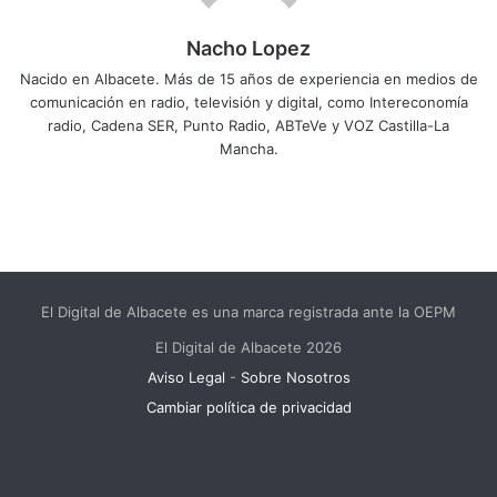
Nacho Lopez
Nacido en Albacete. Más de 15 años de experiencia en medios de
comunicación en radio, televisión y digital, como Intereconomía
radio, Cadena SER, Punto Radio, ABTeVe y VOZ Castilla-La
Mancha.
El Digital de Albacete es una marca registrada ante la OEPM
El Digital de Albacete 2026
Aviso Legal
-
Sobre Nosotros
Cambiar política de privacidad
Facebook
X
LinkedIn
YouTube
Instagram
Telegram
WhatsApp
RSS