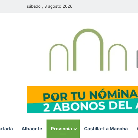
sábado , 8 agosto 2026
rtada
Albacete
Provincia
Castilla-La Mancha