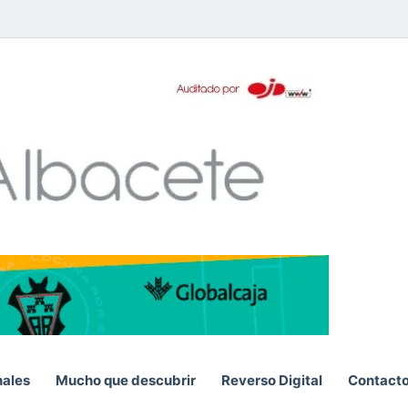
pp
S
nales
Mucho que descubrir
Reverso Digital
Contact