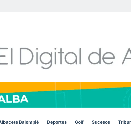
Facebook
X
LinkedIn
YouTube
Instagram
Telegram
WhatsA
RS
Albacete Balompié
Deportes
Golf
Sucesos
Tribu