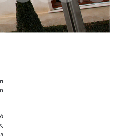
an
ón
dó
s,
la