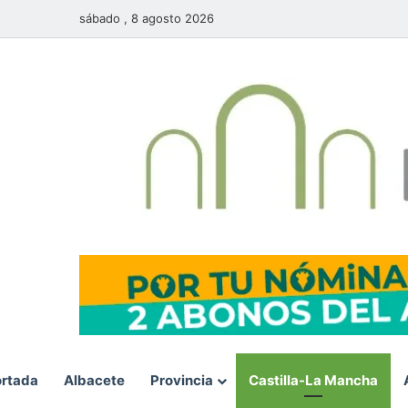
sábado , 8 agosto 2026
rtada
Albacete
Provincia
Castilla-La Mancha