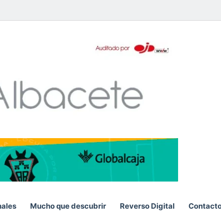
pp
S
nales
Mucho que descubrir
Reverso Digital
Contact