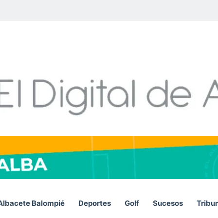
Facebook
X
LinkedIn
YouTube
Instagram
Telegram
WhatsA
RS
Albacete Balompié
Deportes
Golf
Sucesos
Tribu