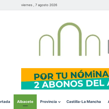
viernes , 7 agosto 2026
rtada
Albacete
Provincia
Castilla-La Mancha