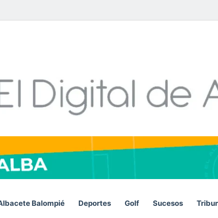
Facebook
X
LinkedIn
YouTube
Instagram
Telegram
WhatsA
RS
Albacete Balompié
Deportes
Golf
Sucesos
Tribu