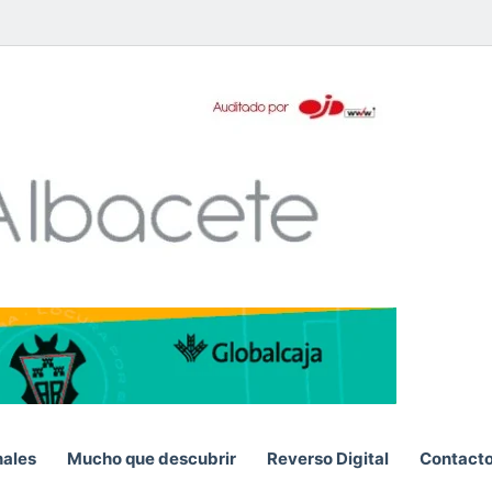
pp
S
nales
Mucho que descubrir
Reverso Digital
Contact