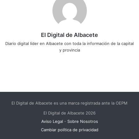
El Digital de Albacete
Diario digital líder en Albacete con toda la información de la capital
y provincia
Siti
Fa
X
Lin
Yo
Ins
o
ce
ke
uT
tag
we
bo
dIn
ub
ra
b
ok
e
m
El Digital de Albacete es una marca registrada ante la OEPM
El Digital de Albacete 2026
Aviso Legal
-
Sobre Nosotros
Cambiar política de privacidad