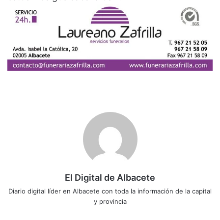
El Digital de Albacete
Diario digital líder en Albacete con toda la información de la capital
y provincia
Siti
Fa
X
Lin
Yo
Ins