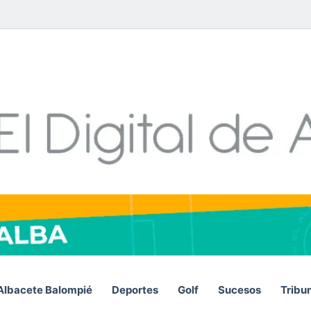
Facebook
X
LinkedIn
YouTube
Instagram
Telegram
Whats
RS
Albacete Balompié
Deportes
Golf
Sucesos
Tribu