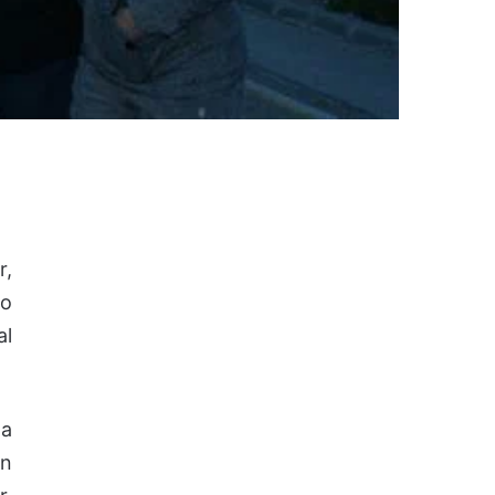
r,
do
al
la
án