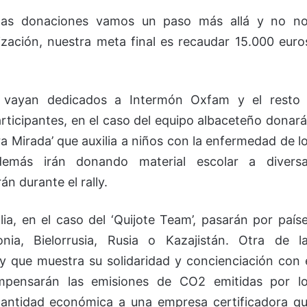
 las donaciones vamos un paso más allá y no n
ización, nuestra meta final es recaudar 15.000 euro
s vayan dedicados a Intermón Oxfam y el resto
articipantes, en el caso del equipo albaceteño donar
ra Mirada’ que auxilia a niños con la enfermedad de l
demás irán donando material escolar a divers
n durante el rally.
a, en el caso del ‘Quijote Team’, pasarán por país
ia, Bielorrusia, Rusia o Kazajistán. Otra de l
 y que muestra su solidaridad y concienciación con 
pensarán las emisiones de CO2 emitidas por l
cantidad económica a una empresa certificadora q