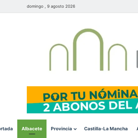
domingo , 9 agosto 2026
rtada
Albacete
Provincia
Castilla-La Mancha