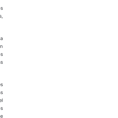
os
s,
 a
án
os
as
es
as
el
os
ue