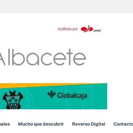
App
S
nales
Mucho que descubrir
Reverso Digital
Contact