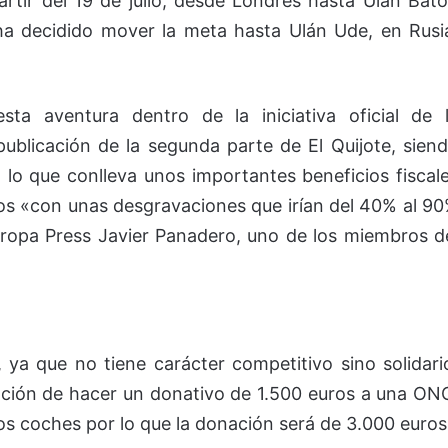
partir del 19 de julio, desde Londres hasta Ulán Bato
ha decidido mover la meta hasta Ulán Ude, en Rusi
sta aventura dentro de la iniciativa oficial de 
blicación de la segunda parte de El Quijote, sien
 lo que conlleva unos importantes beneficios fiscal
los «con unas desgravaciones que irían del 40% al 9
ropa Press Javier Panadero, uno de los miembros d
, ya que no tiene carácter competitivo sino solidari
gación de hacer un donativo de 1.500 euros a una ON
os coches por lo que la donación será de 3.000 euros